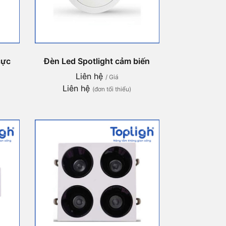
cực
Đèn Led Spotlight cảm biến
Liên hệ
/ Giá
Liên hệ
(đơn tối thiểu)