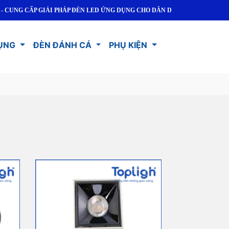
P GIẢI PHÁP ĐÈN LED ỨNG DỤNG CHO DÂN DỤNG VÀ CÔNG NGHIỆP
ỤNG
ĐÈN ĐÁNH CÁ
PHỤ KIỆN