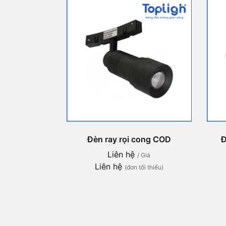
Đèn ray rọi cong COD
Đ
Liên hệ
/ Giá
Liên hệ
(đơn tối thiểu)