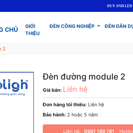
DUY ANH LED TOPLIGH
GIỚI
ĐÈN CÔNG NGHIỆP
ĐÈN DÂN D
G CHỦ
THIỆU
e 2
Đèn đường module 2
Liên hệ
Giá bán:
Đơn hàng tối thiểu:
Liên hệ
Bảo hành:
2 hoặc 5 năm
Liên hệ:
0961 199 781
- Hotlin