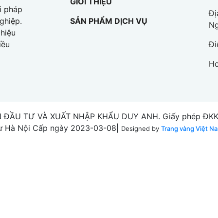
GIỚI THIỆU
i pháp
Đị
SẢN PHẨM DỊCH VỤ
ghiệp.
Ng
hiệu
Đi
iều
Ho
 ĐẦU TƯ VÀ XUẤT NHẬP KHẨU DUY ANH. Giấy phép ĐKKD 
ư Hà Nội Cấp ngày 2023-03-08|
Designed by
Trang vàng Việt N