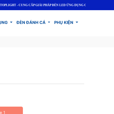
T - CUNG CẤP GIẢI PHÁP ĐÈN LED ỨNG DỤNG CHO DÂN DỤNG VÀ CÔNG 
ỤNG
ĐÈN ĐÁNH CÁ
PHỤ KIỆN
e 1