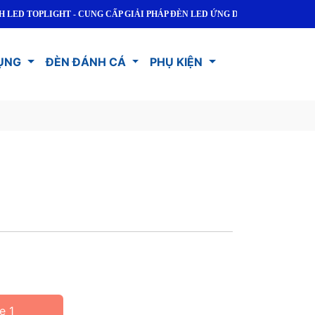
 TOPLIGHT - CUNG CẤP GIẢI PHÁP ĐÈN LED ỨNG DỤNG CHO DÂN DỤNG V
ỤNG
ĐÈN ĐÁNH CÁ
PHỤ KIỆN
e 1