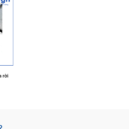
 rời
?