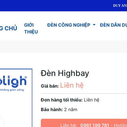
DUY ANH LED
GIỚI
ĐÈN CÔNG NGHIỆP
ĐÈN DÂN D
G CHỦ
THIỆU
Đèn Highbay
Liên hệ
Giá bán:
Đơn hàng tối thiểu:
Liên hệ
Bảo hành:
2 năm
Liên hệ:
0961 199 781
- Hotlin