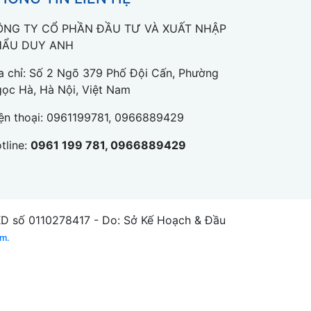
ÔNG TY CỔ PHẦN ĐẦU TƯ VÀ XUẤT NHẬP
HẨU DUY ANH
a chỉ: Số 2 Ngõ 379 Phố Đội Cấn, Phường
ọc Hà, Hà Nội, Việt Nam
ện thoại:
0961199781, 0966889429
tline:
0961 199 781, 0966889429
số 0110278417 - Do: Sở Kế Hoạch & Đầu
am.