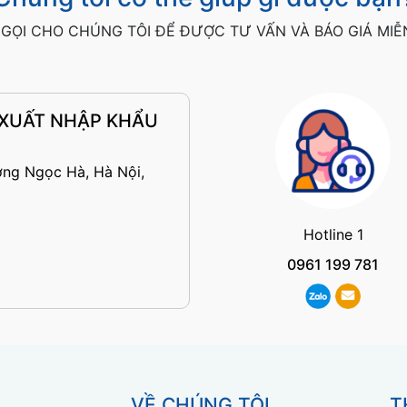
GỌI CHO CHÚNG TÔI ĐỂ ĐƯỢC TƯ VẤN VÀ BÁO GIÁ MIỄ
 XUẤT NHẬP KHẨU
ờng Ngọc Hà, Hà Nội,
Hotline 1
0961 199 781
VỀ CHÚNG TÔI
T