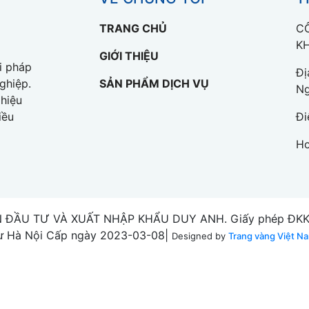
TRANG CHỦ
C
K
GIỚI THIỆU
i pháp
Đị
SẢN PHẨM DỊCH VỤ
ghiệp.
Ng
hiệu
Đi
iều
Ho
 ĐẦU TƯ VÀ XUẤT NHẬP KHẨU DUY ANH. Giấy phép ĐKKD 
ư Hà Nội Cấp ngày 2023-03-08|
Designed by
Trang vàng Việt N