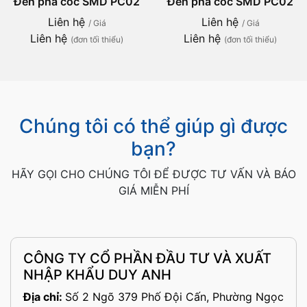
Đèn pha cốc SMD PC02
Đèn pha cốc SMD PC02
Liên hệ
Liên hệ
/ Giá
/ Giá
Liên hệ
Liên hệ
(đơn tối thiểu)
(đơn tối thiểu)
Chúng tôi có thể giúp gì được
bạn?
HÃY GỌI CHO CHÚNG TÔI ĐỂ ĐƯỢC TƯ VẤN VÀ BÁO
GIÁ MIỄN PHÍ
CÔNG TY CỔ PHẦN ĐẦU TƯ VÀ XUẤT
NHẬP KHẨU DUY ANH
Địa chỉ:
Số 2 Ngõ 379 Phố Đội Cấn, Phường Ngọc