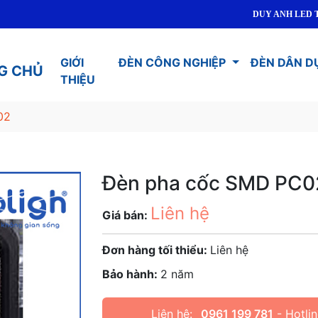
DUY ANH LED TOPLIGHT
GIỚI
ĐÈN CÔNG NGHIỆP
ĐÈN DÂN D
G CHỦ
THIỆU
02
Đèn pha cốc SMD PC0
Liên hệ
Giá bán:
Đơn hàng tối thiểu:
Liên hệ
Bảo hành:
2 năm
Liên hệ:
0961 199 781
- Hotlin