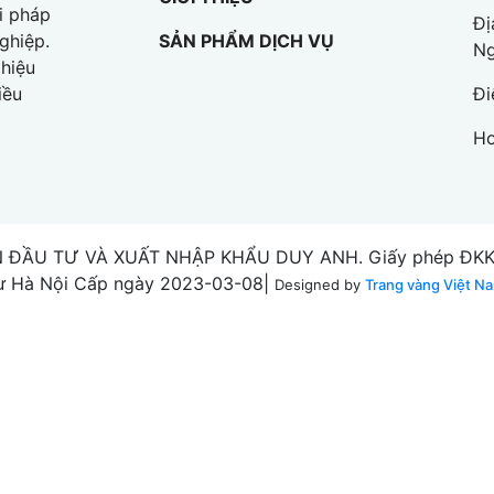
i pháp
Đị
SẢN PHẨM DỊCH VỤ
ghiệp.
Ng
hiệu
Đi
iều
Ho
 ĐẦU TƯ VÀ XUẤT NHẬP KHẨU DUY ANH. Giấy phép ĐKKD 
ư Hà Nội Cấp ngày 2023-03-08|
Designed by
Trang vàng Việt N