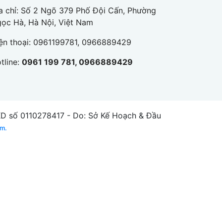
a chỉ: Số 2 Ngõ 379 Phố Đội Cấn, Phường
ọc Hà, Hà Nội, Việt Nam
ện thoại:
0961199781, 0966889429
tline:
0961 199 781, 0966889429
số 0110278417 - Do: Sở Kế Hoạch & Đầu
am.