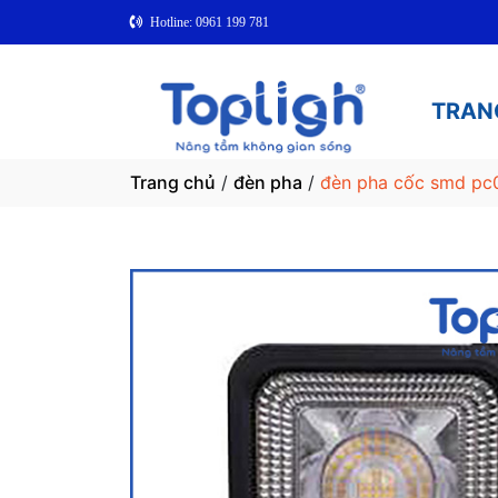
Hotline: 0961 199 781
TRAN
Trang chủ
/
đèn pha
/
đèn pha cốc smd pc