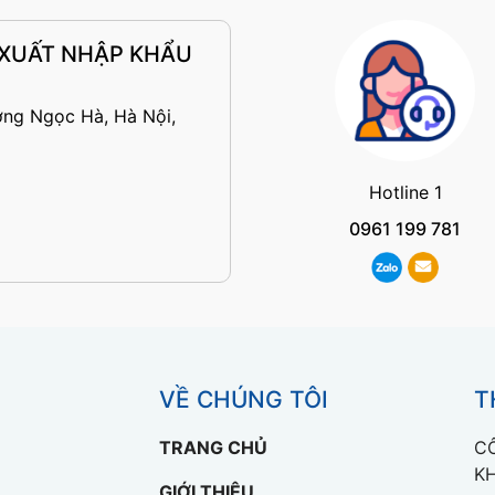
 XUẤT NHẬP KHẨU
ờng Ngọc Hà, Hà Nội,
Hotline 1
0961 199 781
VỀ CHÚNG TÔI
T
TRANG CHỦ
C
K
GIỚI THIỆU