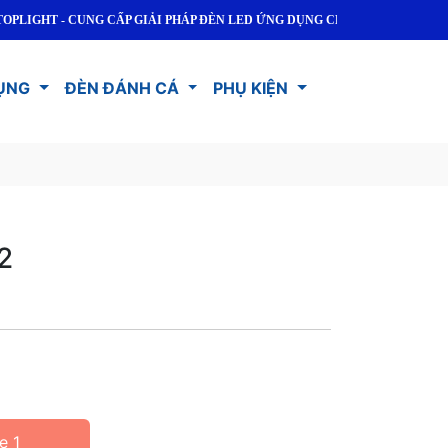
 - CUNG CẤP GIẢI PHÁP ĐÈN LED ỨNG DỤNG CHO DÂN DỤNG VÀ CÔNG NG
ỤNG
ĐÈN ĐÁNH CÁ
PHỤ KIỆN
2
e 1