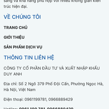
sáng và khả năng phù hợp với nhiều không gian kiến
trúc hiện đại.
VỀ CHÚNG TÔI
TRANG CHỦ
GIỚI THIỆU
SẢN PHẨM DỊCH VỤ
THÔNG TIN LIÊN HỆ
CÔNG TY CỔ PHẦN ĐẦU TƯ VÀ XUẤT NHẬP KHẨU
DUY ANH
Địa chỉ: Số 2 Ngõ 379 Phố Đội Cấn, Phường Ngọc Hà,
Hà Nội, Việt Nam
Điện thoại:
0961199781, 0966889429
Hotline:
0961 199 781, 0966889429