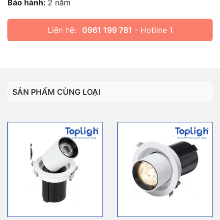
Bảo hành:
2 năm
Liên hệ:
0961 199 781
- Hotline 1
SẢN PHẨM CÙNG LOẠI