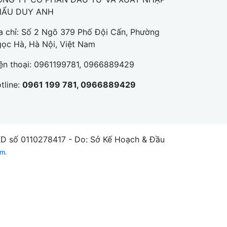
HẨU DUY ANH
a chỉ: Số 2 Ngõ 379 Phố Đội Cấn, Phường
ọc Hà, Hà Nội, Việt Nam
ện thoại:
0961199781, 0966889429
tline:
0961 199 781, 0966889429
số 0110278417 - Do: Sở Kế Hoạch & Đầu
am.