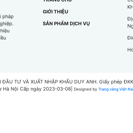
K
GIỚI THIỆU
i pháp
Đị
SẢN PHẨM DỊCH VỤ
ghiệp.
Ng
hiệu
Đi
iều
Ho
 ĐẦU TƯ VÀ XUẤT NHẬP KHẨU DUY ANH. Giấy phép ĐKKD 
ư Hà Nội Cấp ngày 2023-03-08|
Designed by
Trang vàng Việt N