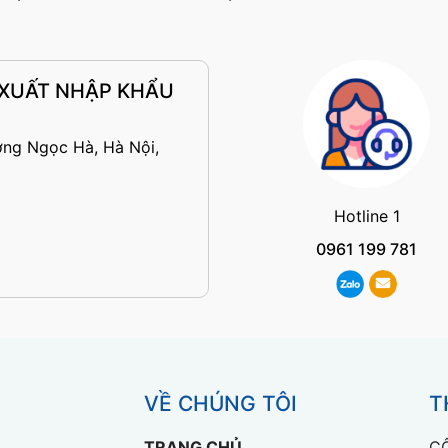
 XUẤT NHẬP KHẨU
ờng Ngọc Hà, Hà Nội,
Hotline 1
0961 199 781
VỀ CHÚNG TÔI
T
TRANG CHỦ
C