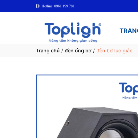
Hotline: 0961 199 781
TRAN
Trang chủ
/
đèn ống bơ
/
đèn bơ lục giác