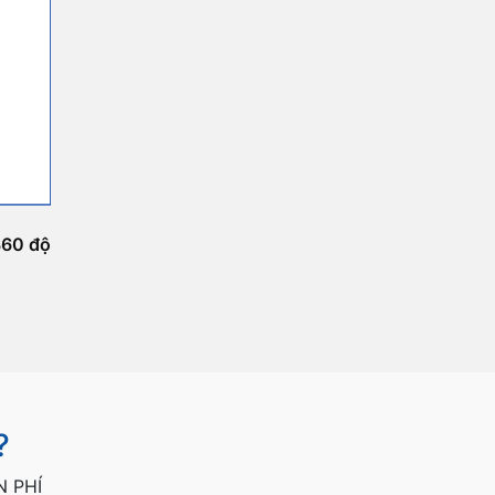
360 độ
?
N PHÍ