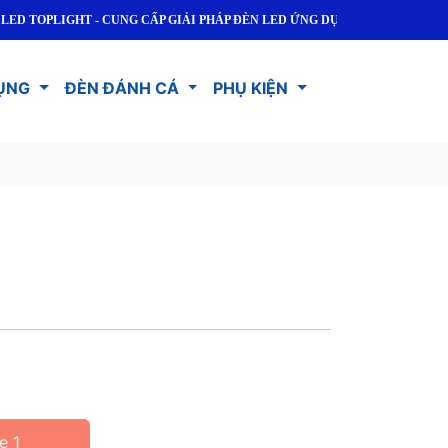
PLIGHT - CUNG CẤP GIẢI PHÁP ĐÈN LED ỨNG DỤNG CHO DÂN DỤNG VÀ C
ỤNG
ĐÈN ĐÁNH CÁ
PHỤ KIỆN
e 1