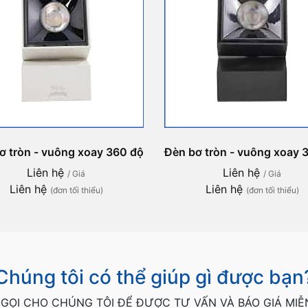
ơ tròn - vuông xoay 360 độ
Đèn bơ tròn - vuông xoay 
Liên hệ
Liên hệ
/ Giá
/ Giá
Liên hệ
Liên hệ
(đơn tối thiểu)
(đơn tối thiểu)
Chúng tôi có thể giúp gì được bạn
GỌI CHO CHÚNG TÔI ĐỂ ĐƯỢC TƯ VẤN VÀ BÁO GIÁ MIỄ