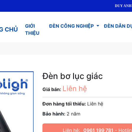
DUY ANH LED TO
GIỚI
ĐÈN CÔNG NGHIỆP
ĐÈN DÂN D
G CHỦ
THIỆU
Đèn bơ lục giác
Liên hệ
Giá bán:
Đơn hàng tối thiểu:
Liên hệ
Bảo hành:
2 năm
Liên hệ:
0961 199 781
- Hotlin