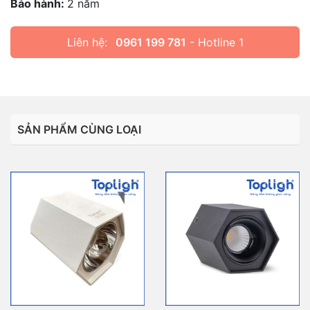
Bảo hành:
2 năm
Liên hệ:
0961 199 781
- Hotline 1
SẢN PHẨM CÙNG LOẠI